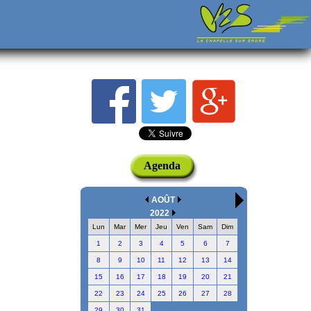
Agenda
AOÛT
2022
Lun
Mar
Mer
Jeu
Ven
Sam
Dim
1
2
3
4
5
6
7
8
9
10
11
12
13
14
15
16
17
18
19
20
21
22
23
24
25
26
27
28
29
30
31