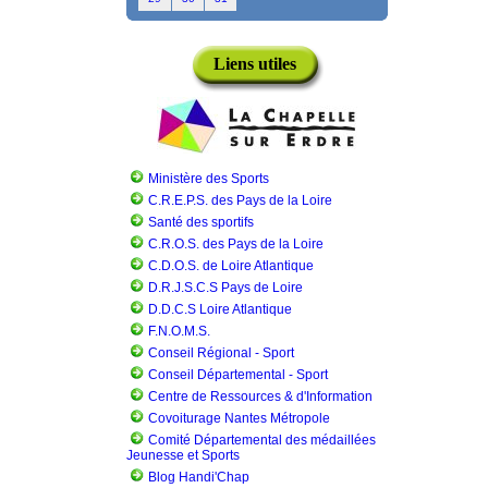
Liens utiles
Ministère des Sports
C.R.E.P.S. des Pays de la Loire
Santé des sportifs
C.R.O.S. des Pays de la Loire
C.D.O.S. de Loire Atlantique
D.R.J.S.C.S Pays de Loire
D.D.C.S Loire Atlantique
F.N.O.M.S.
Conseil Régional - Sport
Conseil Départemental - Sport
Centre de Ressources & d'Information
Covoiturage Nantes Métropole
Comité Départemental des médaillées
Jeunesse et Sports
Blog Handi'Chap