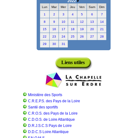
2022
Lun
Mar
Mer
Jeu
Ven
Sam
Dim
1
2
3
4
5
6
7
8
9
10
11
12
13
14
15
16
17
18
19
20
21
22
23
24
25
26
27
28
29
30
31
Liens utiles
Ministère des Sports
C.R.E.P.S. des Pays de la Loire
Santé des sportifs
C.R.O.S. des Pays de la Loire
C.D.O.S. de Loire Atlantique
D.R.J.S.C.S Pays de Loire
D.D.C.S Loire Atlantique
F.N.O.M.S.