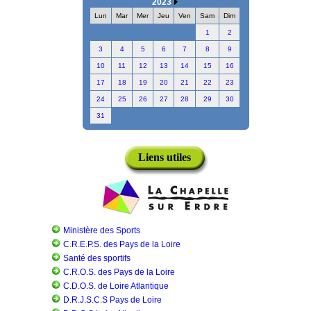
2023
Lun
Mar
Mer
Jeu
Ven
Sam
Dim
1
2
3
4
5
6
7
8
9
10
11
12
13
14
15
16
17
18
19
20
21
22
23
24
25
26
27
28
29
30
31
Liens utiles
Ministère des Sports
C.R.E.P.S. des Pays de la Loire
Santé des sportifs
C.R.O.S. des Pays de la Loire
C.D.O.S. de Loire Atlantique
D.R.J.S.C.S Pays de Loire