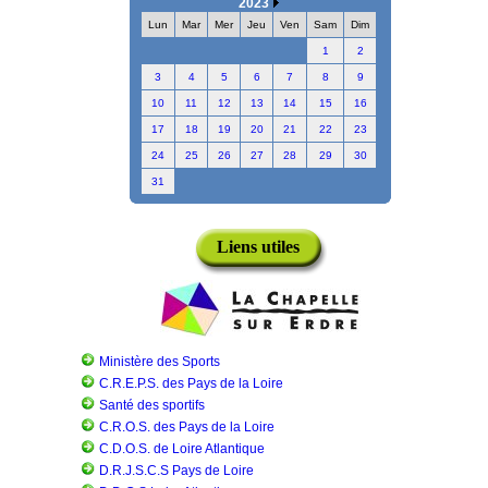
2023
Lun
Mar
Mer
Jeu
Ven
Sam
Dim
1
2
3
4
5
6
7
8
9
10
11
12
13
14
15
16
17
18
19
20
21
22
23
24
25
26
27
28
29
30
31
Liens utiles
Ministère des Sports
C.R.E.P.S. des Pays de la Loire
Santé des sportifs
C.R.O.S. des Pays de la Loire
C.D.O.S. de Loire Atlantique
D.R.J.S.C.S Pays de Loire