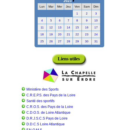
2023
Lun
Mar
Mer
Jeu
Ven
Sam
Dim
1
2
3
4
5
6
7
8
9
10
11
12
13
14
15
16
17
18
19
20
21
22
23
24
25
26
27
28
29
30
31
Liens utiles
Ministère des Sports
C.R.E.P.S. des Pays de la Loire
Santé des sportifs
C.R.O.S. des Pays de la Loire
C.D.O.S. de Loire Atlantique
D.R.J.S.C.S Pays de Loire
D.D.C.S Loire Atlantique
F.N.O.M.S.