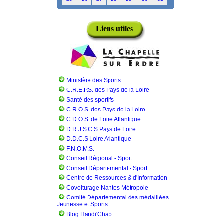
Liens utiles
Ministère des Sports
C.R.E.P.S. des Pays de la Loire
Santé des sportifs
C.R.O.S. des Pays de la Loire
C.D.O.S. de Loire Atlantique
D.R.J.S.C.S Pays de Loire
D.D.C.S Loire Atlantique
F.N.O.M.S.
Conseil Régional - Sport
Conseil Départemental - Sport
Centre de Ressources & d'Information
Covoiturage Nantes Métropole
Comité Départemental des médaillées
Jeunesse et Sports
Blog Handi'Chap