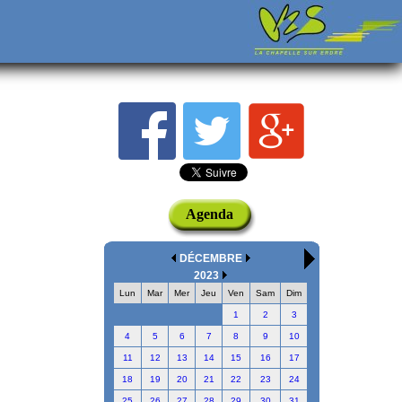
Agenda
DÉCEMBRE
2023
Lun
Mar
Mer
Jeu
Ven
Sam
Dim
1
2
3
4
5
6
7
8
9
10
11
12
13
14
15
16
17
18
19
20
21
22
23
24
25
26
27
28
29
30
31