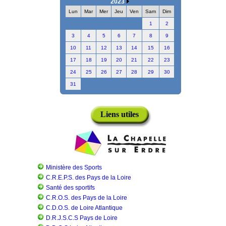
2023
Lun
Mar
Mer
Jeu
Ven
Sam
Dim
1
2
3
4
5
6
7
8
9
10
11
12
13
14
15
16
17
18
19
20
21
22
23
24
25
26
27
28
29
30
31
Liens utiles
Ministère des Sports
C.R.E.P.S. des Pays de la Loire
Santé des sportifs
C.R.O.S. des Pays de la Loire
C.D.O.S. de Loire Atlantique
D.R.J.S.C.S Pays de Loire