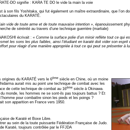
ATE-DO signifie : KARA TE DO le vide la main la voie
st à son fils Yoshitaka, qui fut également un maître extraordinaire, que l’on do
ctaculaires du KARATÉ.
ain vide de toute arme et de toute mauvaise intention »
, épanouissement physi
herche de sérénité au travers d’une technique guerrière (martiale)
AKOSHI écrivait :
« Comme la surface polie d’un miroir reflète tout ce qui 
nsmet les sons les plus faibles, ainsi l’étudiant en karaté doit vider son espr
effort pour réagir d’une manière appropriée à tout ce qui peut se présenter à lu
ème
les origines du KARATÉ vers le 6
siècle en Chine, où un moine
idarma aurait mis au point une technique de combat avec les
ème
trace de cette technique de combat au 16
siècle à Okinawa.
 du monde, les hommes ne se sont-ils pas toujours battus ? Et
à l’homme pour combattre sinon les pieds et les poings ?
ait son apparition en France vers 1950.
nçaise de Karaté et Boxe Libre.
trer au sein de la toute puissante Fédération Française de Judo.
 de Karaté, toujours contrôlée par le FFJDA