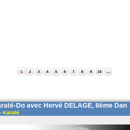
1
2
3
4
5
6
7
8
9
10
...
araté-Do avec Hervé DELAGE, 8ème Dan
- Karaté