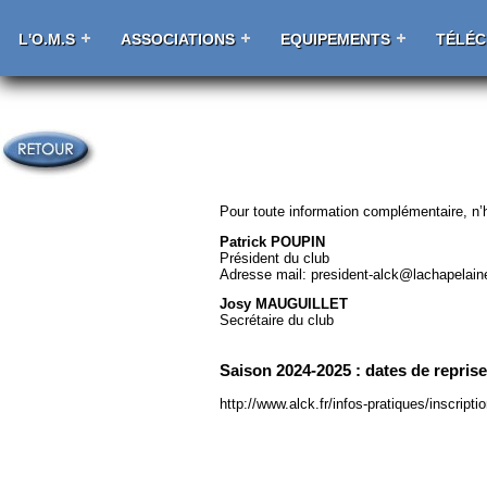
L'O.M.S
ASSOCIATIONS
EQUIPEMENTS
TÉLÉ
Pour toute information complémentaire, n’h
Patrick POUPIN
Président du club
Adresse mail: president-alck@lachapelain
Josy MAUGUILLET
Secrétaire du club
Saison 2024-2025 : dates de repris
http://www.alck.fr/infos-pratiques/inscriptio