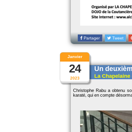
Partager
Tweet
Janvier
24
Un deuxième
La Chapelaine 
2023
Christophe Rabu a obtenu son 
karaté, qui en compte désorma