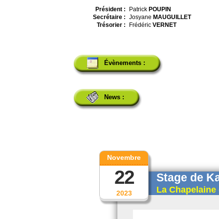
Président :
Patrick
POUPIN
Secrétaire :
Josyane
MAUGUILLET
Trésorier :
Frédéric
VERNET
Évènements :
News :
Novembre
22
Stage de K
La Chapelaine 
2023