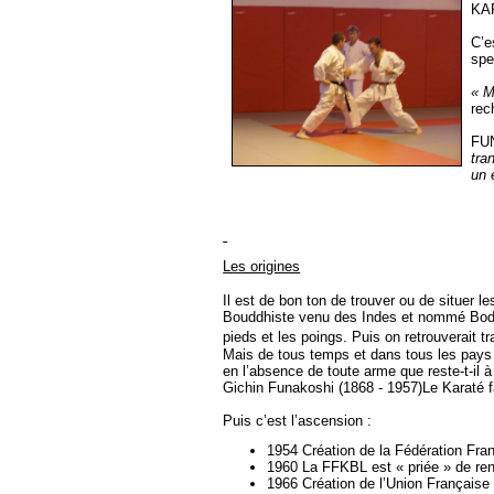
KAR
C’e
spe
« M
rec
FUN
tra
un 
Les origines
Il est de bon ton de trouver ou de situer 
Bouddhiste venu des Indes et nommé Bodh
pieds et les poings. Puis on retrouverait 
Mais de tous temps et dans tous les pays
en l’absence de toute arme que reste-t-il 
Gichin Funakoshi (1868 - 1957)Le Karaté f
Puis c’est l’ascension :
1954 Création de la Fédération Fra
1960 La FFKBL est « priée » de ren
1966 Création de l’Union Française