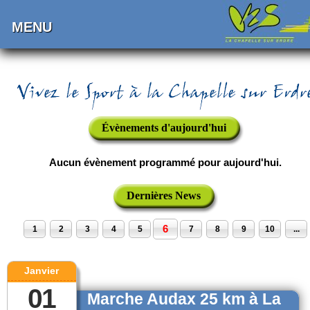
MENU
Évènements d'aujourd'hui
Aucun évènement programmé pour aujourd'hui.
Dernières News
6
1
2
3
4
5
7
8
9
10
...
Janvier
01
Marche Audax 25 km à La