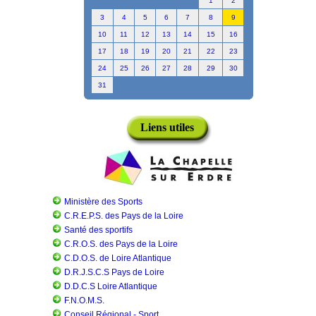
1
2
3
4
5
6
7
8
9
10
11
12
13
14
15
16
17
18
19
20
21
22
23
24
25
26
27
28
29
30
31
Liens utiles
Ministère des Sports
C.R.E.P.S. des Pays de la Loire
Santé des sportifs
C.R.O.S. des Pays de la Loire
C.D.O.S. de Loire Atlantique
D.R.J.S.C.S Pays de Loire
D.D.C.S Loire Atlantique
F.N.O.M.S.
Conseil Régional - Sport