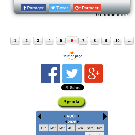
Partager
Tweet
Partager
0 commentaire
6
1
2
3
4
5
7
8
9
10
...
Agenda
AOÛT
2026
Lun
Mar
Mer
Jeu
Ven
Sam
Dim