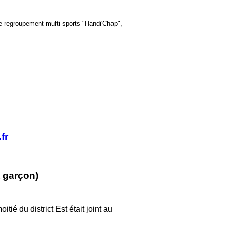
e regroupement multi-sports "Handi'Chap",
fr
t garçon)
tié du district Est était joint au