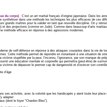
ique du corps)
: C’est un art martial français d’origine japonaise. Dans les a
de synthétiser dans une méthode les techniques les plus efficaces de ces diffé
eurs grands maîtres pour la valider en tant que nouvelle discipline. On y re
o) et des projections (comme en Judo). Comme dans beaucoup d’arts martiau
 une méthode efficace en réponse à des agressions modernes.
rne de self-défense en réponse à des attaques courantes dans la vie de tou
es. Cette méthode permet de répondre en instantané à une situation de stre
a victime stupéfiée par la peur, l’inconnu, l’ignorance, par son manque de pré
ournit une éducation mentale et corporelle qui permettra (peut-être) de surmon
la victime de dépasser le premier cap de dangerosité et d’exercer son contrôle 
ite d’âge
 ses activités, avec la volonté que les handicapés y aient toute leur place de
'y adapter:
ux (dont le foyer "Chardon Bleu").