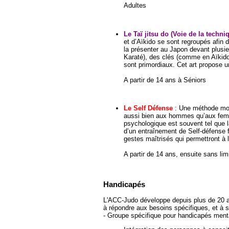
Adultes
Le Taï jitsu do (Voie de la techn
et d’Aïkido se sont regroupés afin 
la présenter au Japon devant plusi
Karaté), des clés (comme en Aïkid
sont primordiaux. Cet art propose
A partir de 14 ans à Séniors
Le Self Défense
: Une méthode mode
aussi bien aux hommes qu’aux femm
psychologique est souvent tel que l
d’un entraînement de Self-défense f
gestes maîtrisés qui permettront à 
A partir de 14 ans, ensuite sans lim
Handicapés
L'ACC-Judo développe depuis plus de 20 ans
à répondre aux besoins spécifiques, et à s
- Groupe spécifique pour handicapés menta