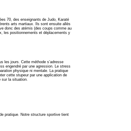
nnées 70, des enseignants de Judo, Karaté
rents arts martiaux. Ils sont ensuite allés
trouve donc des atémis (des coups comme au
x, les positionnements et déplacements y
s les jours. Cette méthode s’adresse
ss engendré par une agression. Le stress
paration physique ni mentale. La pratique
ter cette stupeur par une application de
sur la situation.
 pratique. Notre structure sportive tient