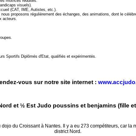
és motrices réduites.
handicaps visuels).
ccueil (CAT, IME, Autistes, etc.).
 nous proposons régulièrement des échanges, des animations, dont le célébr
x acteurs.
roupes.
s Sportifs Diplômés d'Etat, qualifiés et expérimentés.
endez-vous sur notre site internet :
www.accjudo.
 Nord et ½ Est Judo poussins et benjamins (fille e
u dojo du Croissant à Nantes. Il y a eu 273 compétiteurs, car la moi
district Nord.