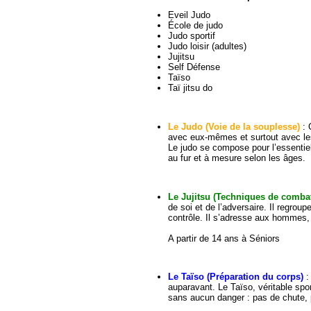
Eveil Judo
École de judo
Judo sportif
Judo loisir (adultes)
Jujitsu
Self Défense
Taïso
Taï jitsu do
Le Judo (Voie de la souplesse)
: 
avec eux-mêmes et surtout avec le
Le judo se compose pour l’essentiel
au fur et à mesure selon les âges.
Le Jujitsu (Techniques de comba
de soi et de l’adversaire. Il regro
contrôle. Il s’adresse aux hommes
A partir de 14 ans à Séniors
Le Taïso (Préparation du corps)
:
auparavant. Le Taïso, véritable spor
sans aucun danger : pas de chute, 