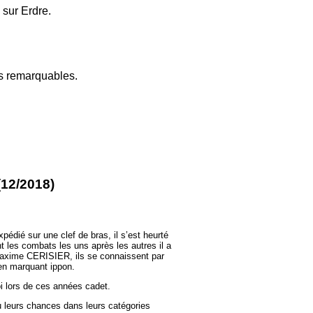
 sur Erdre.
ants remarquables.
(12/2018)
édié sur une clef de bras, il s’est heurté
t les combats les uns après les autres il a
b Maxime CERISIER, ils se connaissent par
 en marquant ippon.
oi lors de ces années cadet.
leurs chances dans leurs catégories