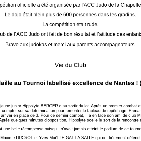
étition officielle a été organisée par l'ACC Judo de la Chapelle
Le dojo était plein plus de 600 personnes dans les gradins.
La compétition était rude.
ub de l’ACC Judo ont fait de bon résultat et l’attitude des enf
Bravo aux judokas et merci aux parents accompagnateurs.
Vie du Club
ille au Tournoi labellisé excellence de Nantes ! 
 jeune junior Hippolyte BERGER a su sortir du lot. Après un premier combat exp
ns compter sur sa détermination pour remonter le tableau de repêchage. Prenan
r arriver en place de 3. Pour ce dernier combat, il a en face son ami de clu
 Après quelques minutes d’opposition, Hippolyte scelle le sort de la rencontre
t une belle récompense puisqu’il n’avait jamais atteint le podium de ce tourn
ter Maxime DUCROT et Yves-Maël LE GAL LA SALLE qui ont fièrement défendu 