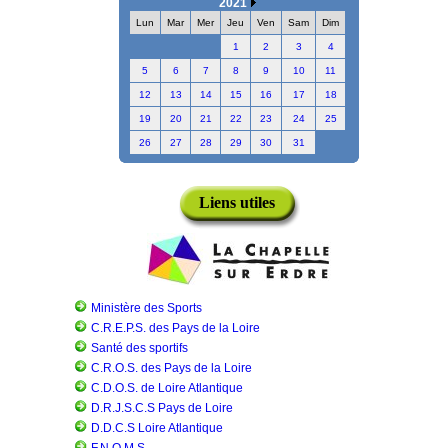
2021
Lun
Mar
Mer
Jeu
Ven
Sam
Dim
1
2
3
4
5
6
7
8
9
10
11
12
13
14
15
16
17
18
19
20
21
22
23
24
25
26
27
28
29
30
31
Liens utiles
Ministère des Sports
C.R.E.P.S. des Pays de la Loire
Santé des sportifs
C.R.O.S. des Pays de la Loire
C.D.O.S. de Loire Atlantique
D.R.J.S.C.S Pays de Loire
D.D.C.S Loire Atlantique
F.N.O.M.S.