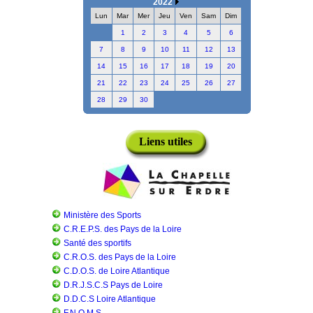
2022
Lun
Mar
Mer
Jeu
Ven
Sam
Dim
1
2
3
4
5
6
7
8
9
10
11
12
13
14
15
16
17
18
19
20
21
22
23
24
25
26
27
28
29
30
Liens utiles
Ministère des Sports
C.R.E.P.S. des Pays de la Loire
Santé des sportifs
C.R.O.S. des Pays de la Loire
C.D.O.S. de Loire Atlantique
D.R.J.S.C.S Pays de Loire
D.D.C.S Loire Atlantique
F.N.O.M.S.