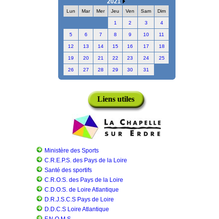
2021
Lun
Mar
Mer
Jeu
Ven
Sam
Dim
1
2
3
4
5
6
7
8
9
10
11
12
13
14
15
16
17
18
19
20
21
22
23
24
25
26
27
28
29
30
31
Liens utiles
Ministère des Sports
C.R.E.P.S. des Pays de la Loire
Santé des sportifs
C.R.O.S. des Pays de la Loire
C.D.O.S. de Loire Atlantique
D.R.J.S.C.S Pays de Loire
D.D.C.S Loire Atlantique
F.N.O.M.S.