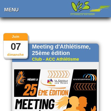
MENU
Juin
07
Meeting d'Athlétisme,
25ème édition
dimanche
Club - ACC Athlétisme