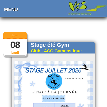
MENU
Juin
08
Stage été Gym
Club - ACC Gymnastique
lundi