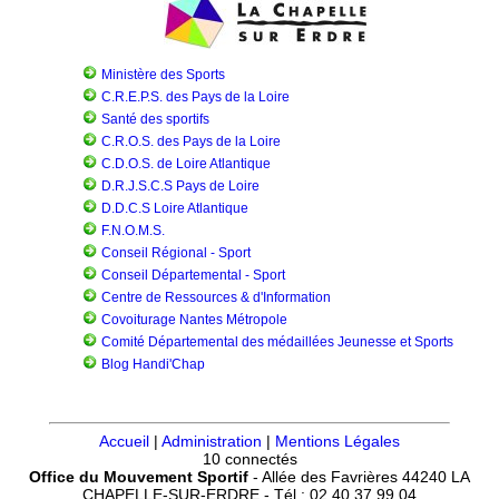
Ministère des Sports
C.R.E.P.S. des Pays de la Loire
Santé des sportifs
C.R.O.S. des Pays de la Loire
C.D.O.S. de Loire Atlantique
D.R.J.S.C.S Pays de Loire
D.D.C.S Loire Atlantique
F.N.O.M.S.
Conseil Régional - Sport
Conseil Départemental - Sport
Centre de Ressources & d'Information
Covoiturage Nantes Métropole
Comité Départemental des médaillées Jeunesse et Sports
Blog Handi'Chap
Accueil
|
Administration
|
Mentions Légales
10 connectés
Office du Mouvement Sportif
- Allée des Favrières 44240 LA
CHAPELLE-SUR-ERDRE - Tél : 02.40.37.99.04