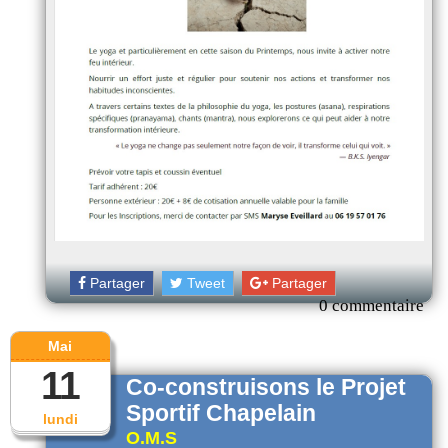
Partager
Tweet
Partager
0 commentaire
Mai
11
Co-construisons le Projet
Sportif Chapelain
lundi
O.M.S