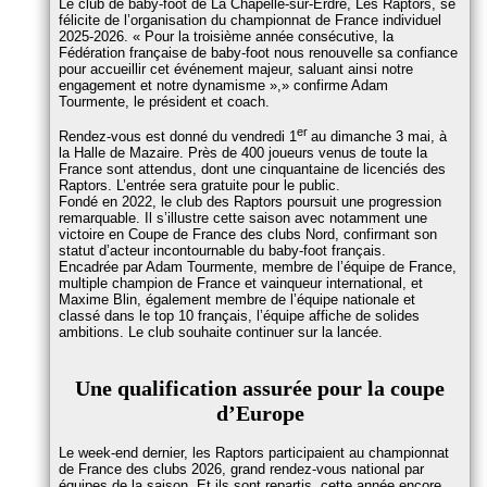
Le club de baby-foot de La Chapelle-sur-Erdre, Les Raptors, se
félicite de l’organisation du championnat de France individuel
2025-2026.
Pour la troisième année consécutive, la
Fédération française de baby-foot nous renouvelle sa confiance
pour accueillir cet événement majeur, saluant ainsi notre
engagement et notre dynamisme »,
confirme Adam
Tourmente, le président et coach.
er
Rendez-vous est donné du vendredi 1
au dimanche 3 mai, à
la Halle de Mazaire. Près de 400 joueurs venus de toute la
France sont attendus, dont une cinquantaine de licenciés des
Raptors. L’entrée sera gratuite pour le public.
Fondé en 2022, le club des Raptors poursuit une progression
remarquable. Il s’illustre cette saison avec notamment une
victoire en Coupe de France des clubs Nord, confirmant son
statut d’acteur incontournable du baby-foot français.
Encadrée par Adam Tourmente, membre de l’équipe de France,
multiple champion de France et vainqueur international, et
Maxime Blin, également membre de l’équipe nationale et
classé dans le top 10 français, l’équipe affiche de solides
ambitions. Le club souhaite continuer sur la lancée.
Une qualification assurée pour la coupe
d’Europe
Le week-end dernier, les Raptors participaient au championnat
de France des clubs 2026, grand rendez-vous national par
équipes de la saison. Et ils sont repartis, cette année encore,