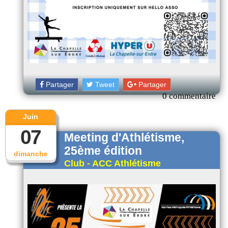
Partager
Tweet
Partager
0 commentaire
Juin
07
Meeting d'Athlétisme,
25ème édition
dimanche
Club - ACC Athlétisme