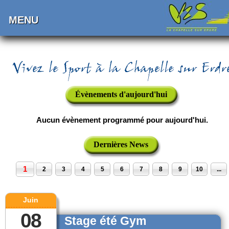
MENU
Évènements d'aujourd'hui
Aucun évènement programmé pour aujourd'hui.
Dernières News
1
2
3
4
5
6
7
8
9
10
...
Juin
08
Stage été Gym