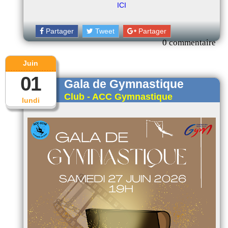
ICI
Partager
Tweet
Partager
0 commentaire
Juin
01
Gala de Gymnastique
Club - ACC Gymnastique
lundi