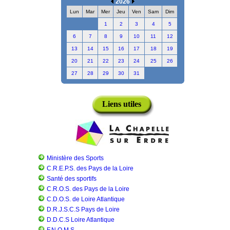
2026
Lun
Mar
Mer
Jeu
Ven
Sam
Dim
1
2
3
4
5
6
7
8
9
10
11
12
13
14
15
16
17
18
19
20
21
22
23
24
25
26
27
28
29
30
31
Liens utiles
Ministère des Sports
C.R.E.P.S. des Pays de la Loire
Santé des sportifs
C.R.O.S. des Pays de la Loire
C.D.O.S. de Loire Atlantique
D.R.J.S.C.S Pays de Loire
D.D.C.S Loire Atlantique
F.N.O.M.S.