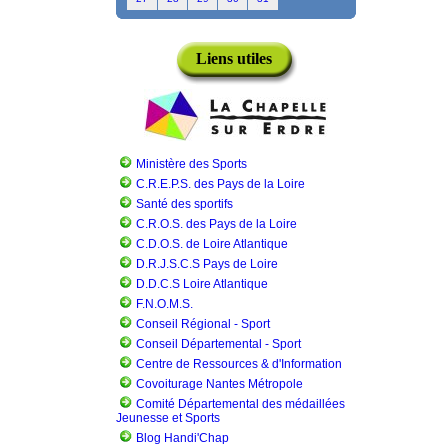
Liens utiles
Ministère des Sports
C.R.E.P.S. des Pays de la Loire
Santé des sportifs
C.R.O.S. des Pays de la Loire
C.D.O.S. de Loire Atlantique
D.R.J.S.C.S Pays de Loire
D.D.C.S Loire Atlantique
F.N.O.M.S.
Conseil Régional - Sport
Conseil Départemental - Sport
Centre de Ressources & d'Information
Covoiturage Nantes Métropole
Comité Départemental des médaillées
Jeunesse et Sports
Blog Handi'Chap