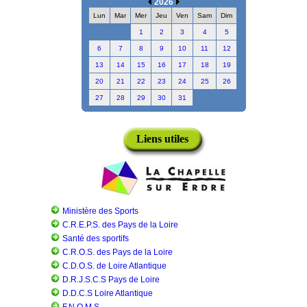
2026
Lun
Mar
Mer
Jeu
Ven
Sam
Dim
1
2
3
4
5
6
7
8
9
10
11
12
13
14
15
16
17
18
19
20
21
22
23
24
25
26
27
28
29
30
31
Liens utiles
Ministère des Sports
C.R.E.P.S. des Pays de la Loire
Santé des sportifs
C.R.O.S. des Pays de la Loire
C.D.O.S. de Loire Atlantique
D.R.J.S.C.S Pays de Loire
D.D.C.S Loire Atlantique
F.N.O.M.S.