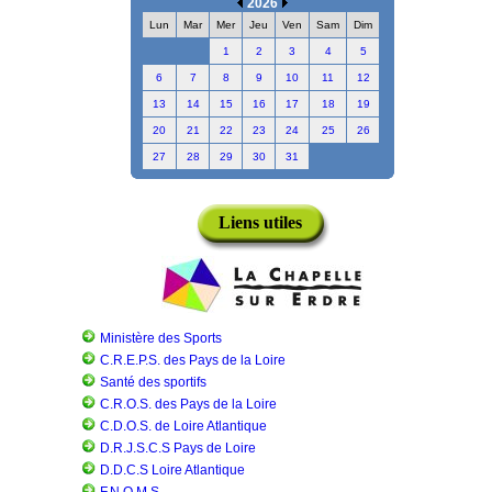
2026
Lun
Mar
Mer
Jeu
Ven
Sam
Dim
1
2
3
4
5
6
7
8
9
10
11
12
13
14
15
16
17
18
19
20
21
22
23
24
25
26
27
28
29
30
31
Liens utiles
Ministère des Sports
C.R.E.P.S. des Pays de la Loire
Santé des sportifs
C.R.O.S. des Pays de la Loire
C.D.O.S. de Loire Atlantique
D.R.J.S.C.S Pays de Loire
D.D.C.S Loire Atlantique
F.N.O.M.S.