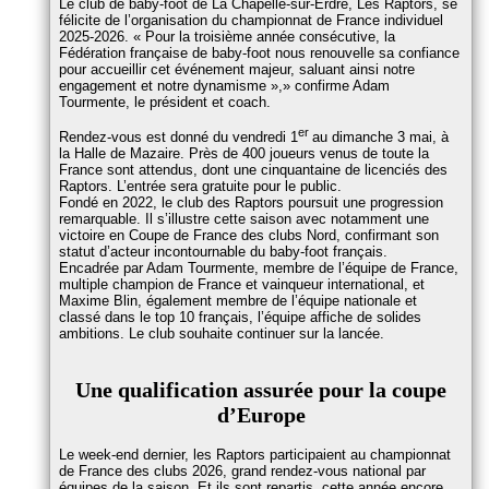
Le club de baby-foot de La Chapelle-sur-Erdre, Les Raptors, se
félicite de l’organisation du championnat de France individuel
2025-2026.
Pour la troisième année consécutive, la
Fédération française de baby-foot nous renouvelle sa confiance
pour accueillir cet événement majeur, saluant ainsi notre
engagement et notre dynamisme »,
confirme Adam
Tourmente, le président et coach.
er
Rendez-vous est donné du vendredi 1
au dimanche 3 mai, à
la Halle de Mazaire. Près de 400 joueurs venus de toute la
France sont attendus, dont une cinquantaine de licenciés des
Raptors. L’entrée sera gratuite pour le public.
Fondé en 2022, le club des Raptors poursuit une progression
remarquable. Il s’illustre cette saison avec notamment une
victoire en Coupe de France des clubs Nord, confirmant son
statut d’acteur incontournable du baby-foot français.
Encadrée par Adam Tourmente, membre de l’équipe de France,
multiple champion de France et vainqueur international, et
Maxime Blin, également membre de l’équipe nationale et
classé dans le top 10 français, l’équipe affiche de solides
ambitions. Le club souhaite continuer sur la lancée.
Une qualification assurée pour la coupe
d’Europe
Le week-end dernier, les Raptors participaient au championnat
de France des clubs 2026, grand rendez-vous national par
équipes de la saison. Et ils sont repartis, cette année encore,