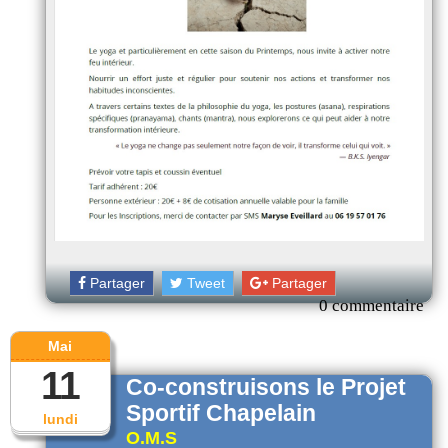
Partager
Tweet
Partager
0 commentaire
Mai
11
Co-construisons le Projet
Sportif Chapelain
lundi
O.M.S