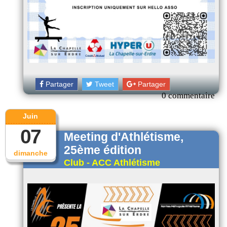
Partager
Tweet
Partager
0 commentaire
Juin
07
Meeting d'Athlétisme,
25ème édition
dimanche
Club - ACC Athlétisme