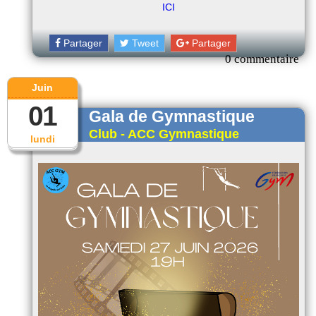
ICI
Partager
Tweet
Partager
0 commentaire
Juin
01
Gala de Gymnastique
Club - ACC Gymnastique
lundi