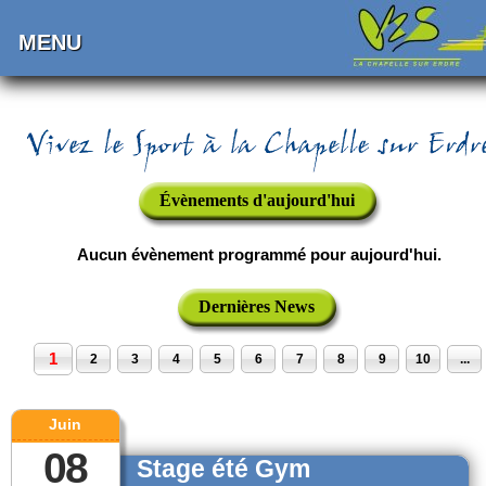
MENU
Évènements d'aujourd'hui
Aucun évènement programmé pour aujourd'hui.
Dernières News
1
2
3
4
5
6
7
8
9
10
...
Juin
08
Stage été Gym