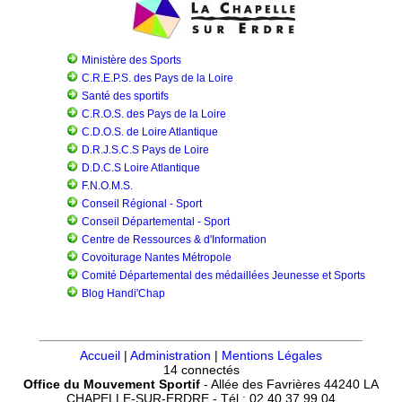
Ministère des Sports
C.R.E.P.S. des Pays de la Loire
Santé des sportifs
C.R.O.S. des Pays de la Loire
C.D.O.S. de Loire Atlantique
D.R.J.S.C.S Pays de Loire
D.D.C.S Loire Atlantique
F.N.O.M.S.
Conseil Régional - Sport
Conseil Départemental - Sport
Centre de Ressources & d'Information
Covoiturage Nantes Métropole
Comité Départemental des médaillées Jeunesse et Sports
Blog Handi'Chap
Accueil
|
Administration
|
Mentions Légales
14 connectés
Office du Mouvement Sportif
- Allée des Favrières 44240 LA
CHAPELLE-SUR-ERDRE - Tél : 02.40.37.99.04