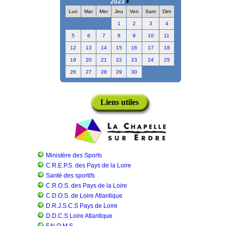
2023
Lun
Mar
Mer
Jeu
Ven
Sam
Dim
1
2
3
4
5
6
7
8
9
10
11
12
13
14
15
16
17
18
19
20
21
22
23
24
25
26
27
28
29
30
Liens utiles
Ministère des Sports
C.R.E.P.S. des Pays de la Loire
Santé des sportifs
C.R.O.S. des Pays de la Loire
C.D.O.S. de Loire Atlantique
D.R.J.S.C.S Pays de Loire
D.D.C.S Loire Atlantique
F.N.O.M.S.