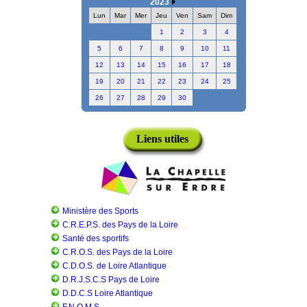
2023
Lun
Mar
Mer
Jeu
Ven
Sam
Dim
1
2
3
4
5
6
7
8
9
10
11
12
13
14
15
16
17
18
19
20
21
22
23
24
25
26
27
28
29
30
Liens utiles
Ministère des Sports
C.R.E.P.S. des Pays de la Loire
Santé des sportifs
C.R.O.S. des Pays de la Loire
C.D.O.S. de Loire Atlantique
D.R.J.S.C.S Pays de Loire
D.D.C.S Loire Atlantique
F.N.O.M.S.