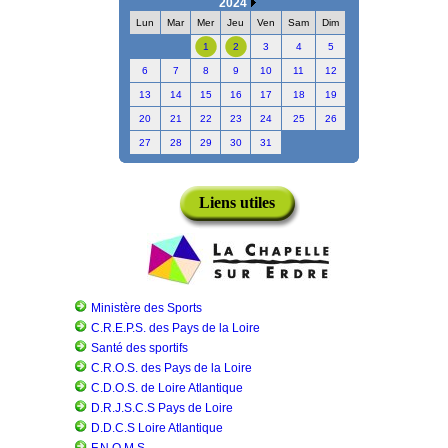
2024
Lun
Mar
Mer
Jeu
Ven
Sam
Dim
1
2
3
4
5
6
7
8
9
10
11
12
13
14
15
16
17
18
19
20
21
22
23
24
25
26
27
28
29
30
31
Liens utiles
Ministère des Sports
C.R.E.P.S. des Pays de la Loire
Santé des sportifs
C.R.O.S. des Pays de la Loire
C.D.O.S. de Loire Atlantique
D.R.J.S.C.S Pays de Loire
D.D.C.S Loire Atlantique
F.N.O.M.S.