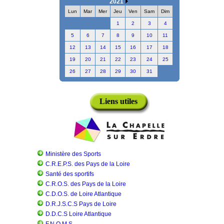
2021
Lun
Mar
Mer
Jeu
Ven
Sam
Dim
1
2
3
4
5
6
7
8
9
10
11
12
13
14
15
16
17
18
19
20
21
22
23
24
25
26
27
28
29
30
31
Liens utiles
Ministère des Sports
C.R.E.P.S. des Pays de la Loire
Santé des sportifs
C.R.O.S. des Pays de la Loire
C.D.O.S. de Loire Atlantique
D.R.J.S.C.S Pays de Loire
D.D.C.S Loire Atlantique
F.N.O.M.S.