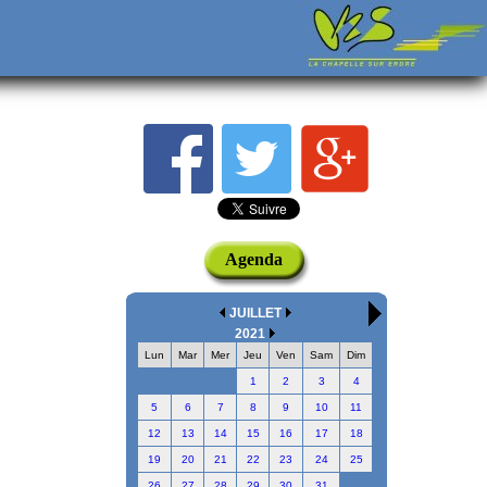
Agenda
JUILLET
2021
Lun
Mar
Mer
Jeu
Ven
Sam
Dim
1
2
3
4
5
6
7
8
9
10
11
12
13
14
15
16
17
18
19
20
21
22
23
24
25
26
27
28
29
30
31