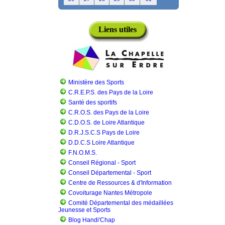
Liens utiles
Ministère des Sports
C.R.E.P.S. des Pays de la Loire
Santé des sportifs
C.R.O.S. des Pays de la Loire
C.D.O.S. de Loire Atlantique
D.R.J.S.C.S Pays de Loire
D.D.C.S Loire Atlantique
F.N.O.M.S.
Conseil Régional - Sport
Conseil Départemental - Sport
Centre de Ressources & d'Information
Covoiturage Nantes Métropole
Comité Départemental des médaillées
Jeunesse et Sports
Blog Handi'Chap